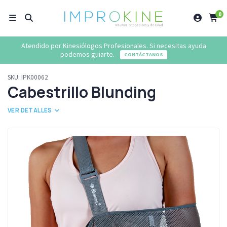
0
Atendido por Kinesiólogos Profesionales. Si necesitas ayuda
podemos guiarte.
CONTÁCTANOS
SKU:
IPK00062
Cabestrillo Blunding
VER DETALLES