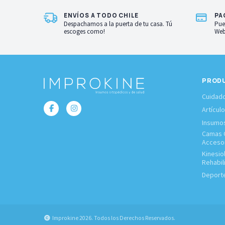
ENVÍOS A TODO CHILE
PA
Despachamos a la puerta de tu casa. Tú
Pue
escoges como!
Web
PROD
Cuidado
Artícul
Insumo
Camas C
Acceso
Kinesio
Rehabil
Deporte
Improkine 2026. Todos los Derechos Reservados.