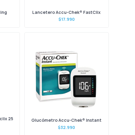
ding
Lancetero Accu-Chek® FastClix
$17.990
lix 25
Glucómetro Accu-Chek® Instant
$32.990