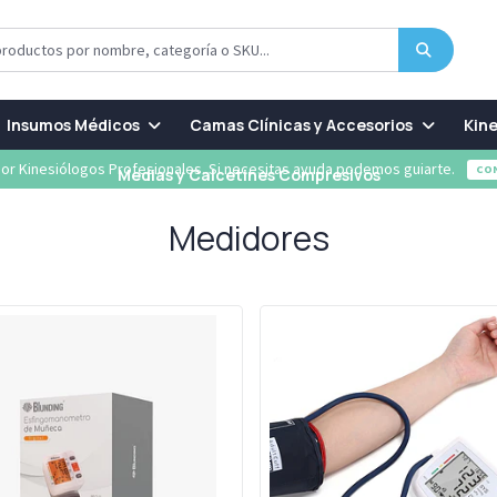
Insumos Médicos
Camas Clínicas y Accesorios
Kine
or Kinesiólogos Profesionales. Si necesitas ayuda podemos guiarte.
CO
Medias y Calcetines Compresivos
Medidores