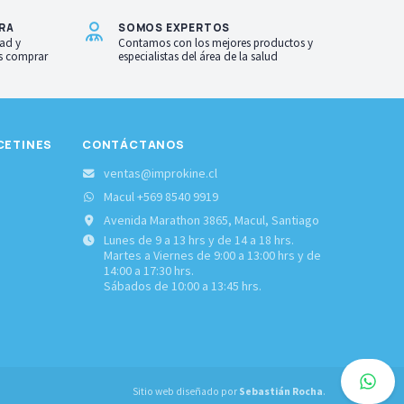
RA
SOMOS EXPERTOS
ad y
Contamos con los mejores productos y
as comprar
especialistas del área de la salud
CETINES
CONTÁCTANOS
S
ventas@improkine.cl
Macul +569 8540 9919
Avenida Marathon 3865, Macul, Santiago
Lunes de 9 a 13 hrs y de 14 a 18 hrs.
Martes a Viernes de 9:00 a 13:00 hrs y de
14:00 a 17:30 hrs.
Sábados de 10:00 a 13:45 hrs.
Sitio web diseñado por
Sebastián Rocha
.