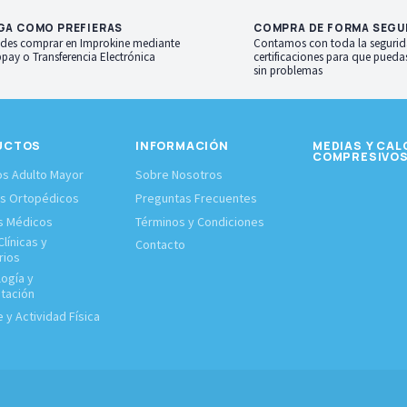
GA COMO PREFIERAS
COMPRA DE FORMA SEGU
des comprar en Improkine mediante
Contamos con toda la segurid
pay o Transferencia Electrónica
certificaciones para que pued
sin problemas
UCTOS
INFORMACIÓN
MEDIAS Y CAL
COMPRESIVO
s Adulto Mayor
Sobre Nosotros
os Ortopédicos
Preguntas Frecuentes
s Médicos
Términos y Condiciones
línicas y
Contacto
rios
logía y
itación
 y Actividad Física