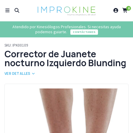
0
Atendido por Kinesiólogos Profesionales. Si necesitas ayuda
podemos guiarte.
CONTÁCTANOS
SKU:
IPK00109
Corrector de Juanete
nocturno Izquierdo Blunding
VER DETALLES