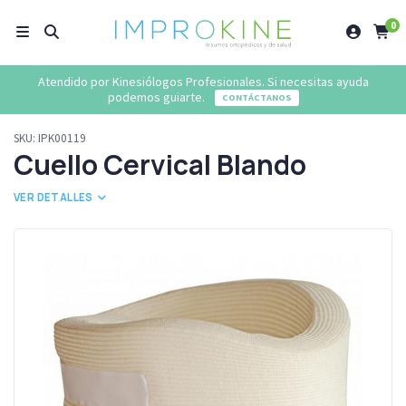
0
Atendido por Kinesiólogos Profesionales. Si necesitas ayuda
podemos guiarte.
CONTÁCTANOS
SKU:
IPK00119
Cuello Cervical Blando
VER DETALLES