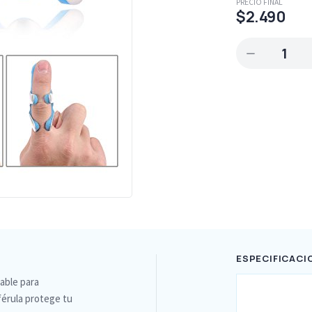
PRECIO FINAL
$2.490
1
ESPECIFICACI
able para
férula protege tu