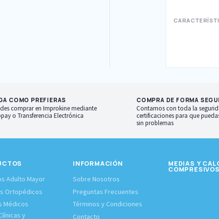
CARACTERÍST
GA COMO PREFIERAS
COMPRA DE FORMA SEGU
des comprar en Improkine mediante
Contamos con toda la segurid
pay o Transferencia Electrónica
certificaciones para que pued
sin problemas
UCTOS
INFORMACIÓN
MEDIAS Y CAL
COMPRESIVO
s Adulto Mayor
Sobre Nosotros
os Ortopédicos
Preguntas Frecuentes
s Médicos
Términos y Condiciones
línicas y
Contacto