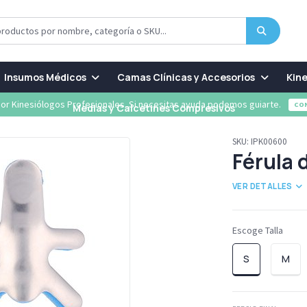
Insumos Médicos
Camas Clínicas y Accesorios
Kine
or Kinesiólogos Profesionales. Si necesitas ayuda podemos guiarte.
CO
Medias y Calcetines Compresivos
SKU:
IPK00600
Férula 
VER DETALLES
Escoge Talla
S
M