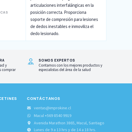
articulaciones interfalángicas en la
posición correcta. Proporciona
ICAS
soporte de compresión para lesiones
de dedos inestables e inmoviliza el
dedo lesionado.
RA
SOMOS EXPERTOS
ad y
Contamos con los mejores productos y
as comprar
especialistas del área de la salud
CETINES
CONTÁCTANOS
S
ventas@improkine.cl
Macul +569 8540 9919
Avenida Marathon 3865, Macul, Santiago
Lunes de 9 a 13 hrs y de 14 a 18 hrs.