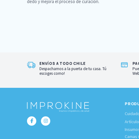
dedo y mejora el proceso de curación.
ENVÍOS A TODO CHILE
PA
Despachamos a la puerta de tu casa. Tú
Pue
escoges como!
Web
PROD
Cuidado
Artícul
Insumo
Camas C