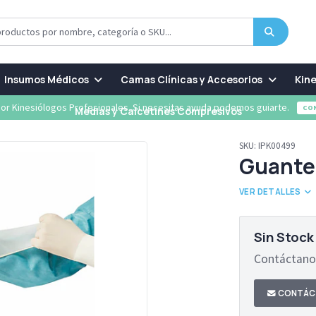
Insumos Médicos
Camas Clínicas y Accesorios
Kine
or Kinesiólogos Profesionales. Si necesitas ayuda podemos guiarte.
CO
Medias y Calcetines Compresivos
SKU:
IPK00499
Guante 
VER DETALLES
Sin Stock
Contáctanos
CONTÁC