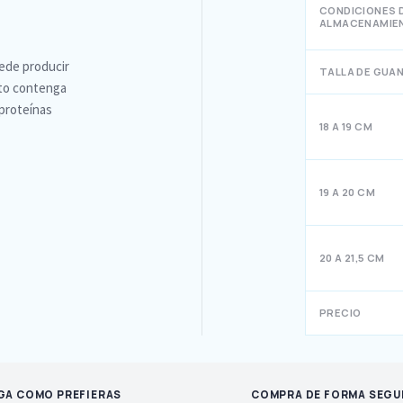
CONDICIONES 
ALMACENAMIE
uede producir
TALLA DE GUA
cto contenga
proteínas
18 A 19 CM
19 A 20 CM
20 A 21,5 CM
PRECIO
GA COMO PREFIERAS
COMPRA DE FORMA SEGU