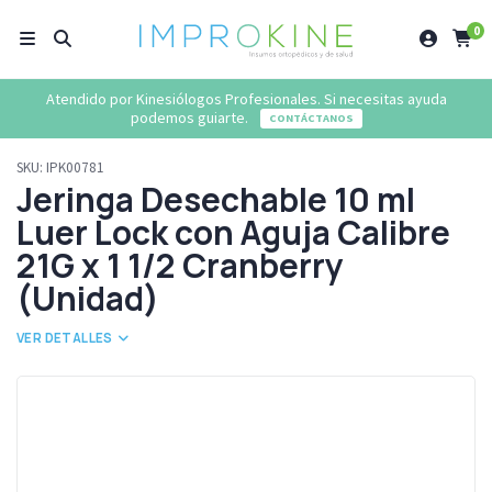
0
Atendido por Kinesiólogos Profesionales. Si necesitas ayuda
podemos guiarte.
CONTÁCTANOS
SKU:
IPK00781
Jeringa Desechable 10 ml
Luer Lock con Aguja Calibre
21G x 1 1/2 Cranberry
(Unidad)
VER DETALLES