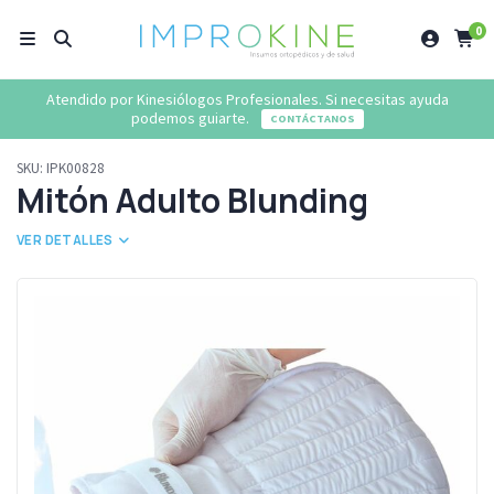
0
Atendido por Kinesiólogos Profesionales. Si necesitas ayuda
podemos guiarte.
CONTÁCTANOS
SKU:
IPK00828
Mitón Adulto Blunding
VER DETALLES