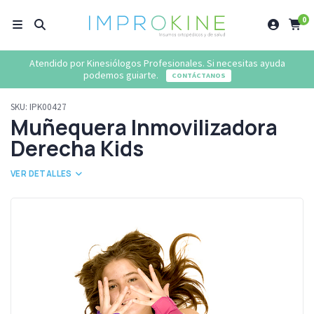
0
Atendido por Kinesiólogos Profesionales. Si necesitas ayuda
podemos guiarte.
CONTÁCTANOS
SKU:
IPK00427
Muñequera Inmovilizadora
Derecha Kids
VER DETALLES