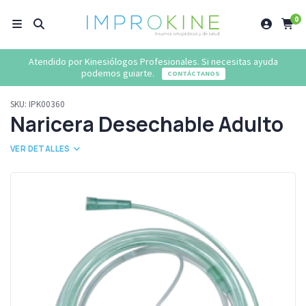
0
Atendido por Kinesiólogos Profesionales. Si necesitas ayuda
podemos guiarte.
CONTÁCTANOS
SKU:
IPK00360
Naricera Desechable Adulto
VER DETALLES