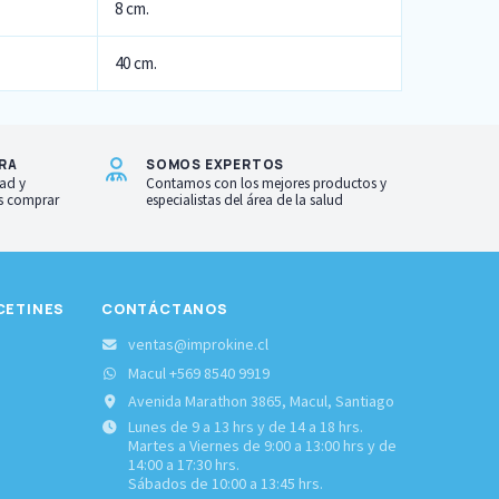
8 cm.
40 cm.
RA
SOMOS EXPERTOS
ad y
Contamos con los mejores productos y
as comprar
especialistas del área de la salud
CETINES
CONTÁCTANOS
S
ventas@improkine.cl
Macul +569 8540 9919
Avenida Marathon 3865, Macul, Santiago
Lunes de 9 a 13 hrs y de 14 a 18 hrs.
Martes a Viernes de 9:00 a 13:00 hrs y de
14:00 a 17:30 hrs.
Sábados de 10:00 a 13:45 hrs.