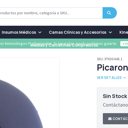
Insumos Médicos
Camas Clínicas y Accesorios
Kine
or Kinesiólogos Profesionales. Si necesitas ayuda podemos guiarte.
CO
Medias y Calcetines Compresivos
SKU:
IPK00446.1
Picaron
VER DETALLES
Sin Stock
Contáctanos
CONTÁC