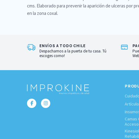
cms. Elaborado para prevenir la aparición de ulceras por pr
en la zona coxal.
ENVÍOS A TODO CHILE
PA
Despachamos a la puerta de tu casa. Tú
Pue
escoges como!
Web
PROD
Cuidado
Artícul
Insumo
Camas C
Acceso
Kinesio
Rehabil