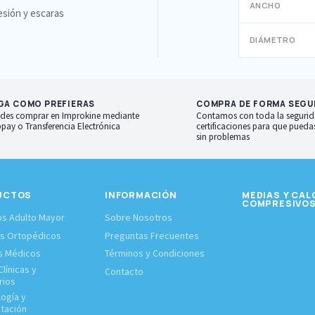
ANCHO
esión y escaras
DIÁMETRO
GA COMO PREFIERAS
COMPRA DE FORMA SEGU
des comprar en Improkine mediante
Contamos con toda la segurid
pay o Transferencia Electrónica
certificaciones para que pued
sin problemas
UCTOS
INFORMACIÓN
MEDIAS Y CAL
COMPRESIVO
s Adulto Mayor
Sobre Nosotros
os Ortopédicos
Preguntas Frecuentes
s Médicos
Términos y Condiciones
línicas y
Contacto
rios
logía y
itación