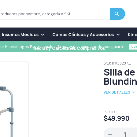
Insumos Médicos
Camas Clínicas y Accesorios
Kine
or Kinesiólogos Profesionales. Si necesitas ayuda podemos guiarte.
CO
Medias y Calcetines Compresivos
SKU:
IPK00297.1
Silla d
Blundi
VER DETALLES
PRECIO
$49.990
1