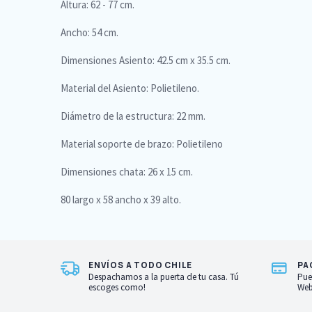
Altura: 62 - 77 cm.
Ancho: 54 cm.
Dimensiones Asiento: 42.5 cm x 35.5 cm.
Material del Asiento: Polietileno.
Diámetro de la estructura: 22 mm.
Material soporte de brazo: Polietileno
Dimensiones chata: 26 x 15 cm.
80 largo x 58 ancho x 39 alto.
ENVÍOS A TODO CHILE
PA
Despachamos a la puerta de tu casa. Tú
Pue
escoges como!
Web