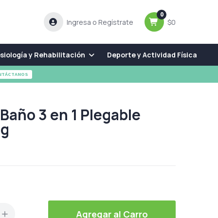
0
Ingresa o Regístrate
$0
siología y Rehabilitación
Deporte y Actividad Física
NTÁCTANOS
e Baño 3 en 1 Plegable
ng
Agregar al Carro