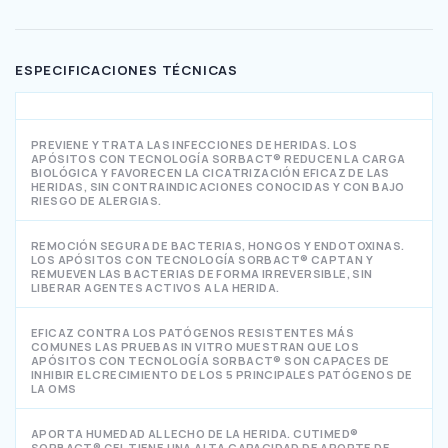
ESPECIFICACIONES TÉCNICAS
PREVIENE Y TRATA LAS INFECCIONES DE HERIDAS. LOS
APÓSITOS CON TECNOLOGÍA SORBACT® REDUCEN LA CARGA
BIOLÓGICA Y FAVORECEN LA CICATRIZACIÓN EFICAZ DE LAS
HERIDAS, SIN CONTRAINDICACIONES CONOCIDAS Y CON BAJO
RIESGO DE ALERGIAS.
REMOCIÓN SEGURA DE BACTERIAS, HONGOS Y ENDOTOXINAS.
LOS APÓSITOS CON TECNOLOGÍA SORBACT® CAPTAN Y
REMUEVEN LAS BACTERIAS DE FORMA IRREVERSIBLE, SIN
LIBERAR AGENTES ACTIVOS A LA HERIDA.
EFICAZ CONTRA LOS PATÓGENOS RESISTENTES MÁS
COMUNES LAS PRUEBAS IN VITRO MUESTRAN QUE LOS
APÓSITOS CON TECNOLOGÍA SORBACT® SON CAPACES DE
INHIBIR EL CRECIMIENTO DE LOS 5 PRINCIPALES PATÓGENOS DE
LA OMS
APORTA HUMEDAD AL LECHO DE LA HERIDA. CUTIMED®
SORBACT® GEL TIENE UNA ALTA CAPACIDAD DE APORTE DE