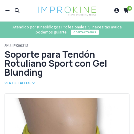
0
Atendido por Kinesiólogos Profesionales. Si necesitas ayuda
podemos guiarte.
CONTÁCTANOS
SKU:
IPK00315
Soporte para Tendón
Rotuliano Sport con Gel
Blunding
VER DETALLES