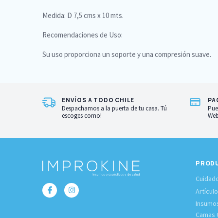
Medida: D 7,5 cms x 10 mts.
Recomendaciones de Uso:
Su uso proporciona un soporte y una compresión suave.
ENVÍOS A TODO CHILE
PA
Despachamos a la puerta de tu casa. Tú
Pue
escoges como!
Web
PROD
Cuidado
Artícul
Insumo
Camas C