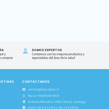
RA
SOMOS EXPERTOS
ad y
Contamos con los mejores productos y
as comprar
especialistas del área de la salud
CETINES
CONTÁCTANOS
S
ventas@improkine.cl
Macul +569 8540 9919
Avenida Marathon 3865, Macul, Santiago
Lunes de 9 a 13 hrs y de 14 a 18 hrs.