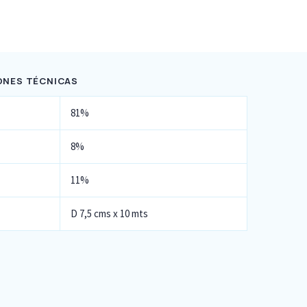
ONES TÉCNICAS
81%
8%
11%
D 7,5 cms x 10 mts