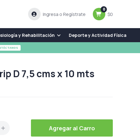
0
Ingresa o Regístrate
$0
siología y Rehabilitación
Deporte y Actividad Física
NTÁCTANOS
ip D 7,5 cms x 10 mts
Agregar al Carro