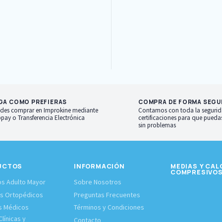
GA COMO PREFIERAS
COMPRA DE FORMA SEGU
des comprar en Improkine mediante
Contamos con toda la segurid
pay o Transferencia Electrónica
certificaciones para que pued
sin problemas
UCTOS
INFORMACIÓN
MEDIAS Y CAL
COMPRESIVO
s Adulto Mayor
Sobre Nosotros
os Ortopédicos
Preguntas Frecuentes
s Médicos
Términos y Condiciones
línicas y
Contacto