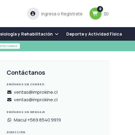
0
Ingresa o Regístrate
$0
siología y Rehabilitación
Deporte y Actividad Física
NTÁCTANOS
Contáctanos
ENVÍANOS UN CORREO
ventas@improkine.cl
ventas@improkine.cl
ENVÍANOS UN MENSAJE
Macul +569 8540 9919
DIRECCIÓN