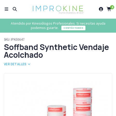
0
Atendido por Kinesiólogos Profesionales. Si necesitas ayuda
podemos guiarte.
CONTÁCTANOS
SKU:
IPK00647
Soffband Synthetic Vendaje
Acolchado
VER DETALLES